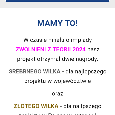
MAMY TO!
W czasie Finału olimpiady
ZWOLNIENI Z TEORII 2024
nasz
projekt otrzymał dwie nagrody:
SREBRNEGO WILKA
-
dla najl
e
pszego
projektu w wojewó
dztwie
oraz
ZŁOTEGO WILKA
- dla najlpszego