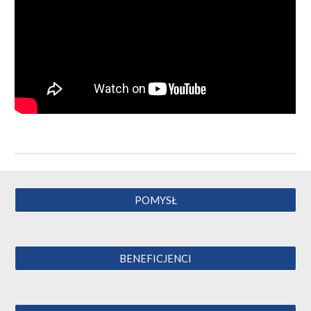
POMYSŁ
BENEFICJENCI