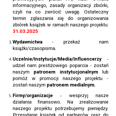
informacyjnego, zasady organizacji zbiórki,
czyli na co zwrócić uwagę.
Ostateczny
termin zgłaszania się do organizowania
zbiórek książek w ramach naszego projektu:
31
.03.2025
W
ydawnictwa
-
przekaż nam
książki/czasopisma.
Uczelnie/Instytucje/Media/Influencerzy
-
u
dziel nam prestiżowego poparcia
-
zostań
naszym
patronem instytucjonalnym
lub
pom
óż
w promocji naszego projektu
-
zostań naszym
patronem medialnym.
Firmy/organizacje
wesprzyj nasze
-
działania finansowo. Na zrealizowanie
naszego projektu potrzebujemy pieniędzy.
Przesyłanie książek od partnerów oraz do