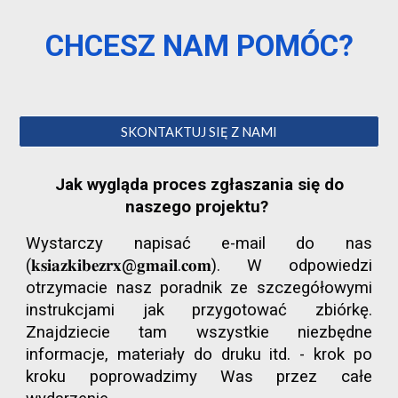
CHCESZ NAM POMÓC?
SKONTAKTUJ SIĘ Z NAMI
Jak wygląda proces zgłaszania się do
naszego projektu?
Wystarczy napisać e-mail do nas
(𝐤𝐬𝐢𝐚𝐳𝐤𝐢𝐛𝐞𝐳𝐫𝐱@𝐠𝐦𝐚𝐢𝐥.𝐜𝐨𝐦). W odpowiedzi
otrzymacie nasz poradnik ze szczegółowymi
instrukcjami jak przygotować zbiórkę.
Znajdziecie tam wszystkie niezbędne
informacje, materiały do druku itd. - krok po
kroku poprowadzimy Was przez całe